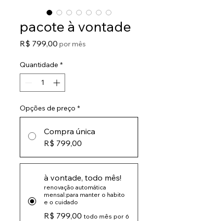
pacote à vontade
Preço
R$ 799,00
por mês
Quantidade
*
Opções de preço
*
Compra única
R$ 799,00
à vontade, todo mês!
renovação automática
mensal:para manter o habito
e o cuidado
R$ 799,00
todo mês por 6