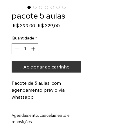
pacote 5 aulas
Preço normal
Preço promocional
 R$ 399,00 
R$ 329,00
Quantidade
*
Adicionar ao carrinho
Pacote de 5 aulas, com 
agendamento prévio via 
whatsapp 
Agendamento, cancelamento e
reposições