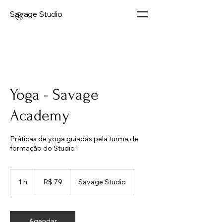
Savage Studio
Yoga - Savage
Academy
Práticas de yoga guiadas pela turma de
formação do Studio !
79
Reais
1 h
1
R$ 79
Savage Studio
brasileiros
Agendar